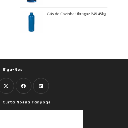
Gás de Cozinha Ultragaz P45 45kg
Siga-Nos
Abre
Abre
Abre
Curta Nossa Fanpage
em
em
em
uma
uma
uma
nova
nova
nova
aba
aba
aba