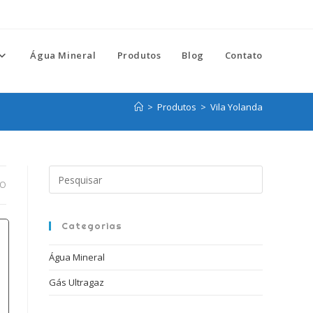
Água Mineral
Produtos
Blog
Contato
>
Produtos
>
Vila Yolanda
Pressione
DO
a
tecla
“Esc”
Categorias
para
Água Mineral
fechar
o
Gás Ultragaz
painel