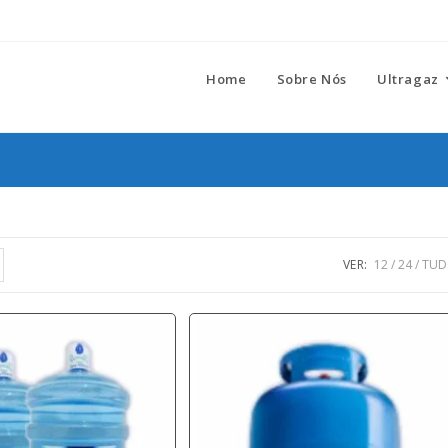
Home
Sobre Nós
Ultragaz
VER:
12
24
TU