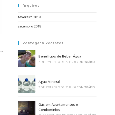
de
Arquivos
pesquisa.
fevereiro 2019
setembro 2018
Postagens Recentes
Benefícios de Beber Água
7 DE FEVEREIRO DE 2019
/
0 COMENTÁRIO
Água Mineral
7 DE FEVEREIRO DE 2019
/
0 COMENTÁRIO
Gás em Apartamentos e
Condomínios