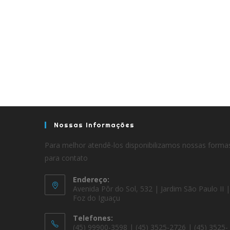
Nossas Informações
Para melhor atendê-los disponibilizamos nossas forma
para contato
Endereço:
Avenida Pôr do Sol, 532 | Jardim São Paulo II |
Foz do Iguaçu
Telefones:
(45) 99900-3598 | (45) 3525-2726 | (45) 3525-