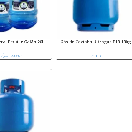
ral Peruille Galão 20L
Gás de Cozinha Ultragaz P13 13kg
Água Mineral
Gás GLP