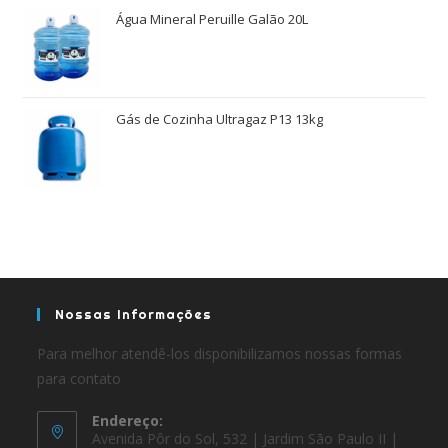
Água Mineral Peruille Galão 20L
Gás de Cozinha Ultragaz P13 13kg
Nossas Informações
Para melhor atendê-los disponibilizamos nossas formas
para contato
Endereço:
Avenida Pôr do Sol, 532 | Jardim São Paulo II |