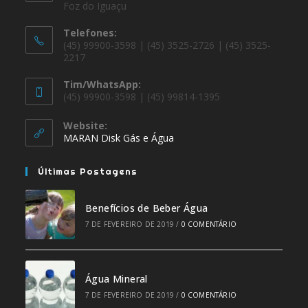
Foz do Iguaçu
Telefones:
(45) 99900-3598 | (45) 3525-2726 | (45) 3525-
2217
Tim/WhatsApp:
(45) 99900-3598 | (45) 99814-1395
Website:
MARAN Disk Gás e Água
Últimas Postagens
Benefícios de Beber Água
7 DE FEVEREIRO DE 2019
/
0 COMENTÁRIO
Água Mineral
7 DE FEVEREIRO DE 2019
/
0 COMENTÁRIO