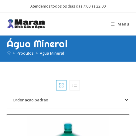
Ir
Atendemos todos os dias das 7:00 as 22:00
para
o
Menu
conteúdo
Água Mineral
>
Produtos
>
Água Mineral