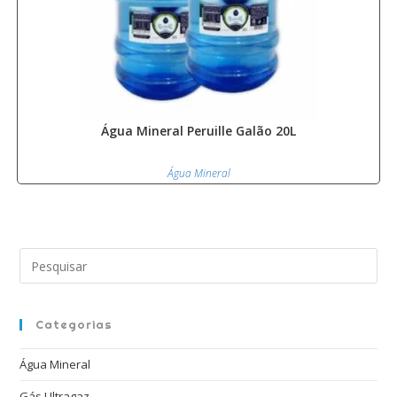
Água Mineral Peruille Galão 20L
Água Mineral
Pre
a
tec
“Es
Categorias
par
Água Mineral
fec
o
Gás Ultragaz