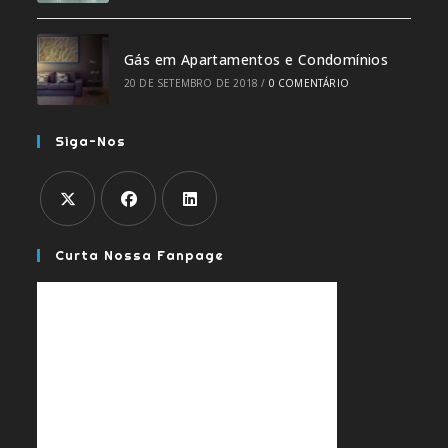
Gás em Apartamentos e Condomínios
20 DE SETEMBRO DE 2018
/
0 COMENTÁRIO
Siga-Nos
Abre
Abre
Abre
Curta Nossa Fanpage
em
em
em
uma
uma
uma
nova
nova
nova
aba
aba
aba