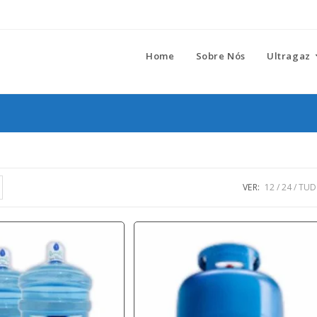
Home
Sobre Nós
Ultragaz
VER:
12
24
TU