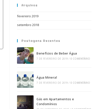
de
Arquivos
pesquisa.
fevereiro 2019
setembro 2018
Postagens Recentes
Benefícios de Beber Água
7 DE FEVEREIRO DE 2019
/
0 COMENTÁRIO
Água Mineral
7 DE FEVEREIRO DE 2019
/
0 COMENTÁRIO
Gás em Apartamentos e
Condomínios