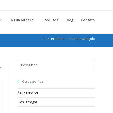
Água Mineral
Produtos
Blog
Contato
>
Produtos
>
Parque Monjolo
Pressione
DO
a
tecla
“Esc”
Categorias
para
Água Mineral
fechar
o
Gás Ultragaz
painel