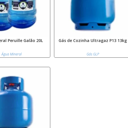
ral Peruille Galão 20L
Gás de Cozinha Ultragaz P13 13kg
Água Mineral
Gás GLP