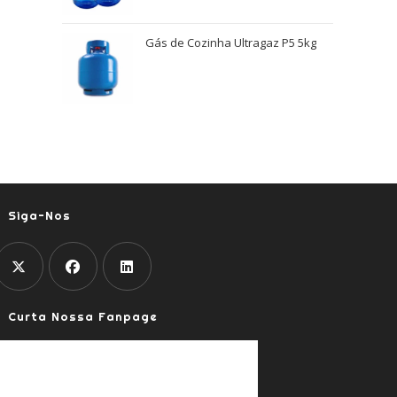
Gás de Cozinha Ultragaz P5 5kg
Siga-Nos
Abre
Abre
Abre
Curta Nossa Fanpage
em
em
em
uma
uma
uma
nova
nova
nova
aba
aba
aba