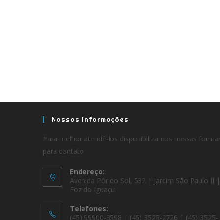
Nossas Informações
Para melhor atendê-los disponibilizamos nossas forma
para contato
Endereço:
Avenida Pôr do Sol, 532 | Jardim São Paulo II |
Foz do Iguaçu
Telefones:
(45) 99900-3598 | (45) 3525-2726 | (45) 3525-