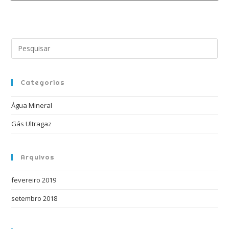
Pre
a
tec
“Es
Categorias
par
Água Mineral
fec
o
Gás Ultragaz
pai
de
Arquivos
pes
fevereiro 2019
setembro 2018