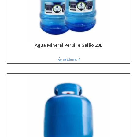
Água Mineral Peruille Galão 20L
Água Mineral