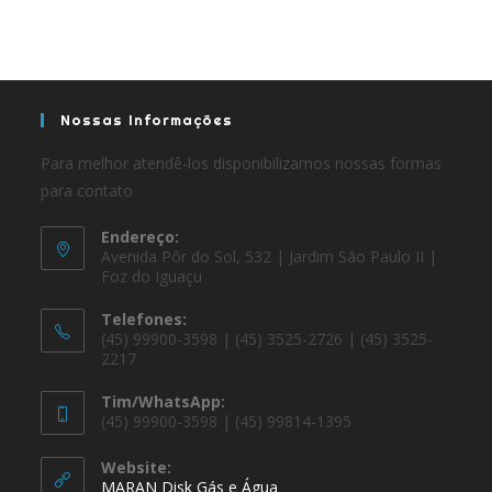
Nossas Informações
Para melhor atendê-los disponibilizamos nossas formas
para contato
Endereço:
Avenida Pôr do Sol, 532 | Jardim São Paulo II |
Foz do Iguaçu
Telefones:
(45) 99900-3598 | (45) 3525-2726 | (45) 3525-
2217
Tim/WhatsApp:
(45) 99900-3598 | (45) 99814-1395
Website:
MARAN Disk Gás e Água