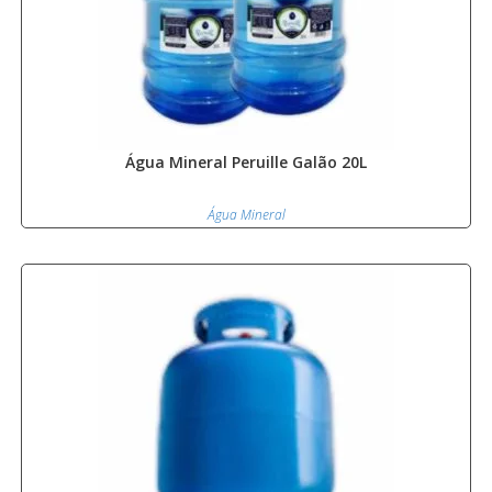
Água Mineral Peruille Galão 20L
Água Mineral