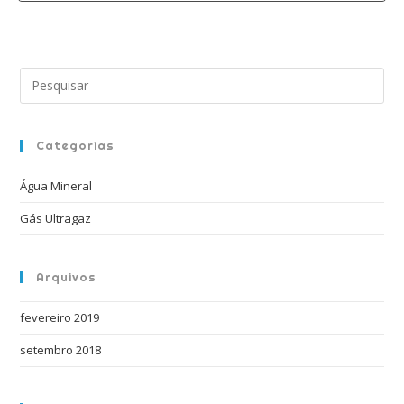
Pre
a
tec
“Es
Categorias
par
Água Mineral
fec
o
Gás Ultragaz
pai
de
Arquivos
pes
fevereiro 2019
setembro 2018