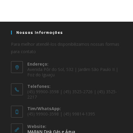
Nossas Informações
Para melhor atendê-los disponibilizamos nossas formas
para contato
Endereço:
Avenida Pôr do Sol, 532 | Jardim São Paulo II |
Foz do Iguaçu
Telefones:
(45) 99900-3598 | (45) 3525-2726 | (45) 3525-
2217
Tim/WhatsApp:
(45) 99900-3598 | (45) 99814-1395
Website:
MARAN Disk Gás e Água