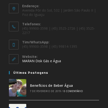
Endereço:
Avenida Pôr do Sol, 532 | Jardim São Paulo II |
Foz do Iguaçu
Telefones:
(45) 99900-3598 | (45) 3525-2726 | (45) 3525-
2217
Tim/WhatsApp:
(45) 99900-3598 | (45) 99814-1395
Website:
MARAN Disk Gás e Água
Últimas Postagens
Benefícios de Beber Água
7 DE FEVEREIRO DE 2019
/
0 COMENTÁRIO